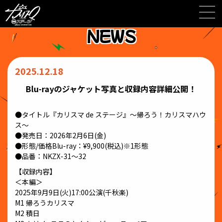
Skip
to
content
NEWS
2025.12.18
Blu-rayのジャケット写真と収録内容詳細公開！
●タイトル『カリスマ de ステージ』〜帰ろう！カリスマハウ
ス〜
●発売日：2026年2月6日(金)
●形態/価格Blu-ray：¥9,900(税込)※1形態
●品番：NKZX-31〜32
【収録内容】
＜本編＞
2025年9月9日(火)17:00公演(千秋楽)
M1 帰ろうカリスマ
M2 積日