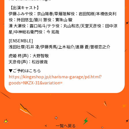
【出演キャスト】
伊藤ふみや役：京山陽春/草薙理解役：岩田知樹/本橋依央利
役：持田悠生/猿川 慧役：寶珠山 駿
湊 大瀬役：露口祐斗/テラ役：丸山和志/天堂天彦役：田中涼
星/中神総右衛門役：今 拓哉
[ENSEMBLE]
浅田壮摩/石井 凌/伊藤秀馬/上木裕介/進藤 蒼/曽根恋之介
虎姫 柊(声)：大野智敬
天彦母(声)：松谷彼哉
▼ご予約はこちら
https://kingeshop.jp/charisma-garage/pd.html?
goods=NKZX-31&variation=
<
一覧へ戻る