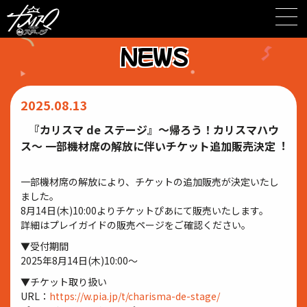
Skip
to
content
NEWS
2025.08.13
『カリスマ de ステージ』〜帰ろう！カリスマハウ
ス〜 ⼀部機材席の解放に伴いチケット追加販売決定︕
⼀部機材席の解放により、チケットの追加販売が決定いたし
ました。
8⽉14⽇(⽊)10:00よりチケットぴあにて販売いたします。
詳細はプレイガイドの販売ページをご確認ください。
▼受付期間
2025年8⽉14⽇(⽊)10:00〜
▼チケット取り扱い
URL：
https://w.pia.jp/t/charisma-de-stage/