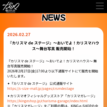
Skip
to
content
NEWS
2026.02.27
『カリスマ de ステージ』〜おいでよ！カリスマハウ
ス〜舞台写真 販売開始！
『カリスマ de ステージ』〜おいでよ！カリスマハウス〜 舞
台写真販売開始！
2026年2⽉27⽇(⾦)17:00より以下通販サイトにて販売を開始
いたします。
✦『カリスマ de ステージ』 公式通販サイト
https://s-size-mall.jp/pages/crsmdestage
✦カリスマオフィシャルグッズストア「カリスマガレージ」
https://kingeshop.jp/charisma-garage/index.html
※「カリスマガレージ」をご利⽤の際は、KING e-SHOPの会