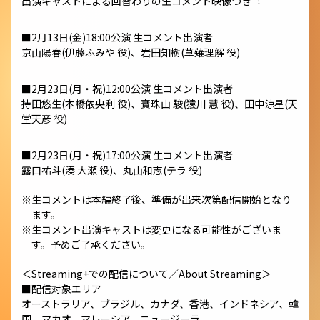
出演キャストによる回替わりの⽣コメント映像つき︕
■2⽉13⽇(⾦)18:00公演 ⽣コメント出演者
京⼭陽春(伊藤ふみや 役)、岩⽥知樹(草薙理解 役)
■2⽉23⽇(⽉・祝)12:00公演 ⽣コメント出演者
持⽥悠⽣(本橋依央利 役)、寶珠⼭ 駿(猿川 慧 役)、⽥中涼星(天
堂天彦 役)
■2⽉23⽇(⽉・祝)17:00公演 ⽣コメント出演者
露⼝祐⽃(湊 ⼤瀬 役)、丸⼭和志(テラ 役)
※⽣コメントは本編終了後、準備が出来次第配信開始となり
ます。
※⽣コメント出演キャストは変更になる可能性がございま
す。予めご了承ください。
＜Streaming+での配信について／About Streaming＞
■配信対象エリア
オーストラリア、ブラジル、カナダ、⾹港、インドネシア、韓
国、マカオ、マレーシア、ニュージーラ