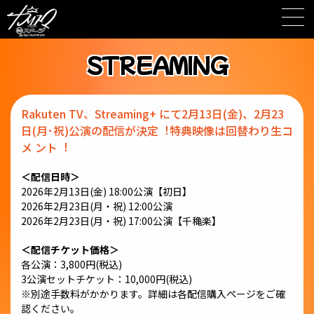
Skip
to
content
STREAMING
Rakuten TV、Streaming+ にて2⽉13⽇(⾦)、2⽉23
⽇(⽉･祝)公演の配信が決定︕特典映像は回替わり⽣コ
メ ント︕
＜配信日時＞
2026年2⽉13⽇(⾦) 18:00公演【初⽇】
2026年2⽉23⽇(⽉・祝) 12:00公演
2026年2⽉23⽇(⽉・祝) 17:00公演【千穐楽】
＜配信チケット価格＞
各公演：3,800円(税込)
3公演セットチケット：10,000円(税込)
※別途⼿数料がかかります。詳細は各配信購⼊ページをご確
認ください。