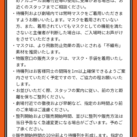
めアルコール消毒付近等の使用に支障がある場合は、お
近くのスタッフまでご相談ください。
・待機列および劇場内では常時マスクをご着用いただきま
すようお願いいたします。マスクを着用されていない
方、また、着用されていてもマスクとしての機能を満た
さないと主催者が判断した場合は、ご入場時にお声がけ
をさせていただきます。
・マスクは、より飛散防止効果の高いとされる「不織布」
素材を推奨いたします。
・物販窓口の販売スタッフは、マスク・手袋を着用いたし
ます。
・待機列はお客様同士の間隔を1m以上確保できるようご案
内させていただく予定ですので、ご協力の程お願いいた
します。
・お並びいただく際、スタッフの案内に従い、前の方と距
離を保ちご整列ください。
・劇場付近での徹夜および早朝など、指定のお時間より前
のご来場はご遠慮ください。
・整列開始および販売開始時間、並びに整列や販売方法は
当日予告なく急遽変更になる場合がございます。予めご
了承ください。
※販売開始時間の10分前より待機列を形成します。指定の