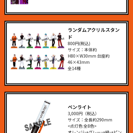
ランダムアクリルスタン
ド
800円(税込)
サイズ：本体約
H80×W30mm 台座約
46×43mm
全14種
ペンライト
3,000円（税込）
サイズ：全長約290mm
<点灯色 全8色>
オレンジ→グレー→緑→ピン